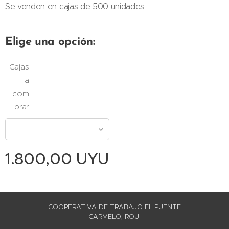
Se venden en cajas de 500 unidades
Elige una opción:
Cajas
a
com
prar
1.800,00
UYU
COOPERATIVA DE TRABAJO EL PUENTE
CARMELO, ROU