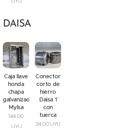
UYU
DAISA
Caja llave
Conector
honda
corto de
chapa
hierro
galvanizada
Daisa 1¨
Mylsa
con
tuerca
144,00
34,00
UYU
UYU