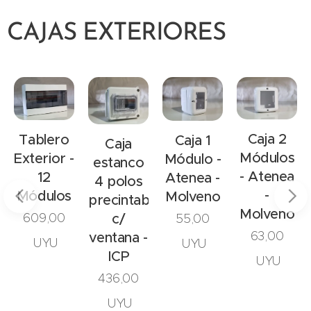
CAJAS EXTERIORES
Caja 2
Tablero
Caja 1
Caja
Módulos
Exterior -
Módulo -
estanco
- Atenea
12
Atenea -
4 polos
-
Módulos
Molveno
precintable
x55
Molveno
609,00
c/
55,00
63,00
ventana -
UYU
UYU
ICP
UYU
436,00
UYU