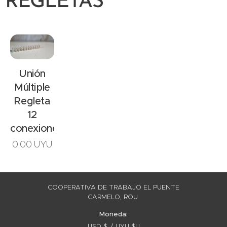
REGLETAS
Unión
Múltiple
Regleta
12
conexiones
0,00
UYU
COOPERATIVA DE TRABAJO EL PUENTE
CARMELO, ROU
Moneda
USD $
UYU $U