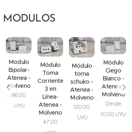
MODULOS
Modulo
Módulo
Módulo
Módulo
Bipolar-
Ciego
Toma
toma
Atenea -
Blanco -
Corriente
schuko -
Molveno
Atenea -
3 en
Atenea -
Molveno
96,00
Línea-
Molveno
Desde
Atenea -
UYU
120,00
Molveno
10,00
UYU
UYU
47,00