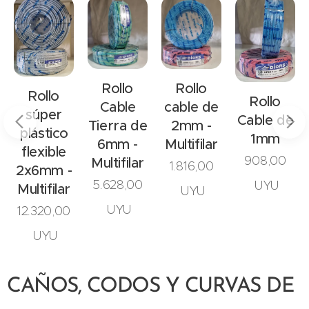
Rollo
Rollo
Rollo
Rollo
cable de
Cable
súper
Cable de
2mm -
Tierra de
plástico
1mm
Multifilar
6mm -
flexible
908,00
Multifilar
1.816,00
2x6mm -
5.628,00
UYU
Multifilar
UYU
UYU
12.320,00
UYU
CAÑOS, CODOS Y CURVAS DE