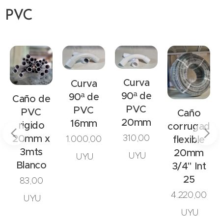
PVC
Curva
Curva
90ª de
90ª de
Caño de
PVC
PVC
PVC
Caño
20mm
16mm
rigido
corrugado
310,00
20mm x
flexible
1.000,00
3mts
20mm
UYU
UYU
Blanco
3/4" Int
25
83,00
4.220,00
UYU
UYU